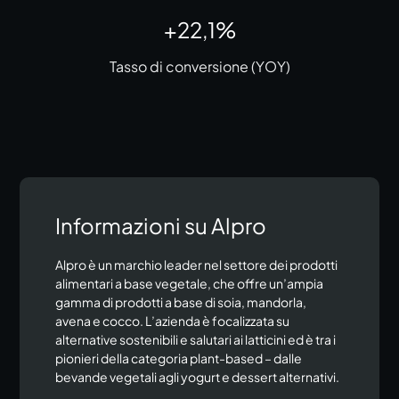
+22,1%
Tasso di conversione (YOY)
Informazioni su Alpro
Alpro è un marchio leader nel settore dei prodotti
alimentari a base vegetale, che offre un’ampia
gamma di prodotti a base di soia, mandorla,
avena e cocco. L’azienda è focalizzata su
alternative sostenibili e salutari ai latticini ed è tra i
pionieri della categoria plant-based – dalle
bevande vegetali agli yogurt e dessert alternativi.