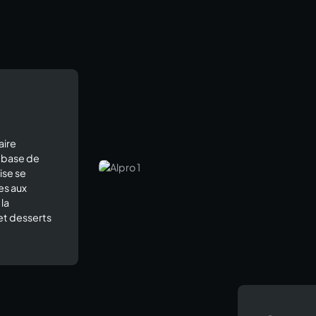
aire
à base de
ise se
es aux
 la
et desserts