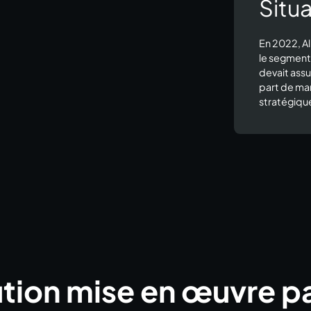
Situa
En 2022, Al
le segment 
devait assu
part de ma
stratégiqu
tion mise en œuvre p