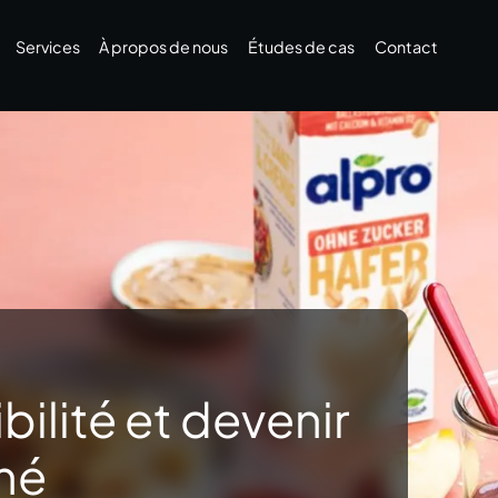
Services
À propos de nous
Études de cas
Contact
ibilité et devenir
hé