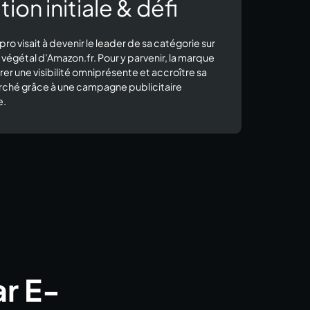
tion initiale & défi
pro visait à devenir le leader de sa catégorie sur
végétal d’Amazon.fr. Pour y parvenir, la marque
rer une visibilité omniprésente et accroître sa
rché grâce à une campagne publicitaire
e.
ar E-